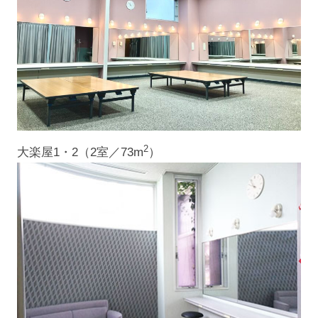
2
大楽屋1・2（2室／73m
）