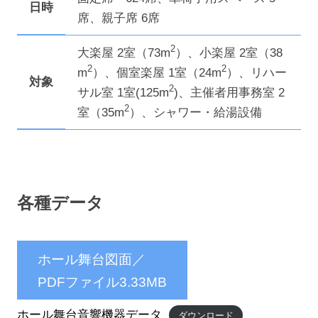
日時
席、親子席 6席
2
大楽屋 2室（73m
）、小楽屋 2室（38
2
2
m
）、個室楽屋 1室（24m
）、リハー
対象
2
サル室 1室(125m
)、主催者用事務室 2
2
室（35m
）、シャワー・給湯設備
各種データ
ホール舞台図面／
PDFファイル3.33MB
ホール舞台音響機器データ
ダウンロード