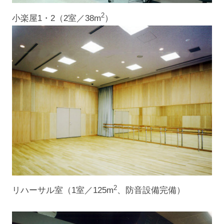
2
小楽屋1・2（2室／38m
）
2
リハーサル室（1室／125m
、防音設備完備）